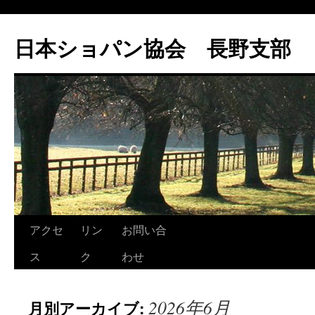
コ
ン
日本ショパン協会 長野支部
テ
ン
ツ
へ
ス
キ
ッ
プ
アクセ
リン
お問い合
ス
ク
わせ
2026年6月
月別アーカイブ: