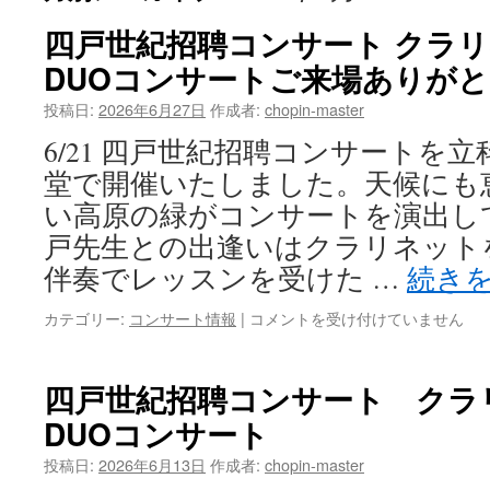
四戸世紀招聘コンサート クラ
DUOコンサートご来場ありが
投稿日:
2026年6月27日
作成者:
chopin-master
6/21 四戸世紀招聘コンサートを
堂で開催いたしました。天候にも
い高原の緑がコンサートを演出し
戸先生との出逢いはクラリネット
伴奏でレッスンを受けた …
続き
四
カテゴリー:
コンサート情報
|
コメントを受け付けていません
戸
世
紀
四戸世紀招聘コンサート クラ
招
DUOコンサート
聘
コ
投稿日:
2026年6月13日
作成者:
chopin-master
ン