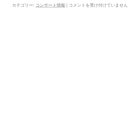
ト
り
木
カテゴリー:
コンサート情報
|
コメントを受け付けていません
と
が
内
ピ
と
愛
ア
う
菜
ノ
ご
ピ
DUO
ざ
ア
コ
い
ノ
ン
ま
リ
サ
し
サ
ー
た
イ
ト
は
タ
は
ル
ご
来
場
あ
り
が
と
う
ご
ざ