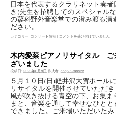
サ
日本を代表するクラリネット奏者
ー
き)先生を招聘してのスペシャル
ト
ク
の蓼科野外音楽堂での澄み渡る演
ラ
ださい。
リ
ネ
四
カテゴリー:
コンサート情報
|
コメントを受け付けていません
ッ
戸
ト
世
と
紀
ピ
木内愛菜ピアノリサイタル ご
招
ア
ざいました
聘
ノ
コ
DUO
投稿日:
2026年6月8日
作成者:
chopin-master
ン
コ
サ
ン
５月１０日(日)軽井沢大賀ホール
ー
サ
リサイタルを開催させていただき
ト
ー
ク
ト
風が吹き抜ける青空の下、お集ま
ラ
ご
まと、音楽を通して幸せなひとと
リ
来
ネ
できました。ご来場いただいたみ
場
ッ
あ