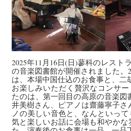
ー
ト〜
シ
ョ
パ
ン
の
軌
跡
を
2025年11月16日(日)蓼科のレ
奥
村
の音楽図書館が開催されました。
美
は、本場中国仕込のお食事と、二
佳
と
お楽しみいただく贅沢なコンサー
と
たのは、第一回目の高原の音楽図
も
に
井美樹さん、ピアノは齋藤寧子さ
は
ノの美しい音色と、なんといって
気と楽しいお話に会場も和やかな
た。演奏後のお食事は一品、一品