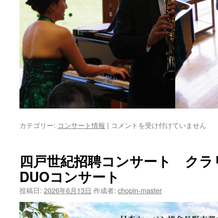
四
カテゴリー:
コンサート情報
|
コメントを受け付けていません
戸
世
紀
四戸世紀招聘コンサート クラ
招
DUOコンサート
聘
コ
投稿日:
2026年6月13日
作成者:
chopin-master
ン
サ
ー