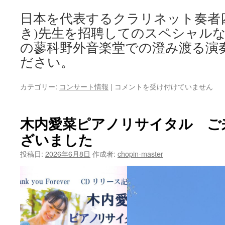
日本を代表するクラリネット奏者
き)先生を招聘してのスペシャル
の蓼科野外音楽堂での澄み渡る演
ださい。
四
カテゴリー:
コンサート情報
|
コメントを受け付けていません
戸
世
紀
木内愛菜ピアノリサイタル ご
招
ざいました
聘
コ
投稿日:
2026年6月8日
作成者:
chopin-master
ン
サ
ー
ト
ク
ラ
リ