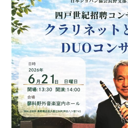
ト
ク
ラ
リ
ネ
ッ
ト
と
ピ
ア
ノ
DUO
コ
ン
サ
ー
ト
ご
来
場
あ
り
が