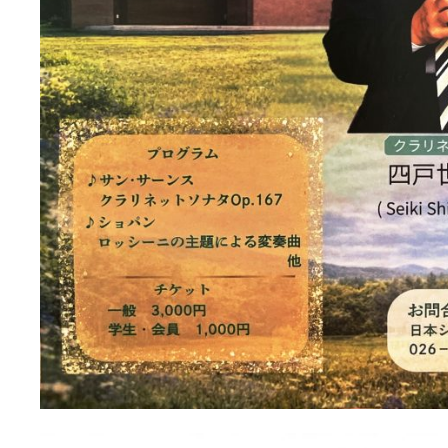
と
う
ご
ざ
い
ま
し
た
は