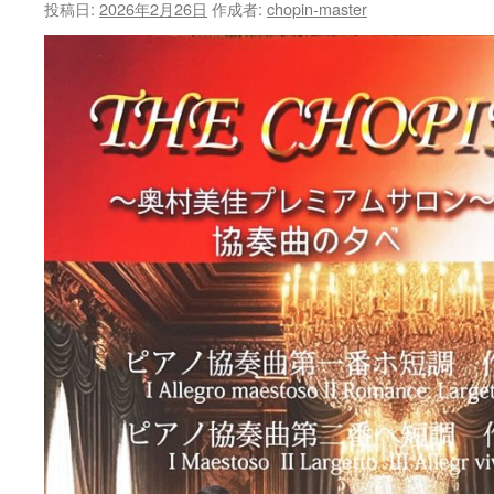
投稿日:
2026年2月26日
作成者:
chopin-master
ラ
ン
ド
ノ
ー
ツ
ポ
ー
ラ
ン
ド
公
演
「シ
ョ
パ
ン
ピ
ア
ノ
コ
ン