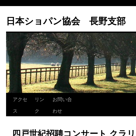
コ
ン
日本ショパン協会 長野支部
テ
ン
ツ
へ
ス
キ
ッ
プ
アクセ
リン
お問い合
ス
ク
わせ
四戸世紀招聘コンサート クラ