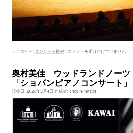
木
カテゴリー:
コンサート情報
|
コメントを受け付けていません
内
愛
菜
奥村美佳 ウッドランドノーツ
ピ
「ショパンピアノコンサート」 in
ア
ノ
投稿日:
2026年3月4日
作成者:
chopin-master
リ
サ
イ
タ
ル
ご
来