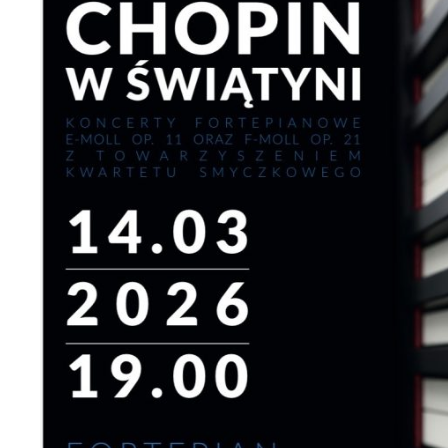
場
あ
り
が
と
う
ご
ざ
い
ま
し
た
は