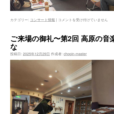
ご
カテゴリー:
コンサート情報
|
コメントを受け付けていません
来
場
の
ご来場の御礼〜第2回 高原の音楽
御
な
礼
2025
投稿日:
2025年12月29日
作成者:
chopin-master
年
ア
パ
ッ
シ
ョ
ナ
ー
タ
コ
ン
サ