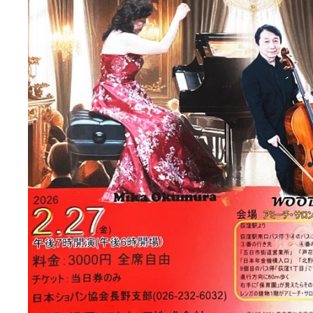
サ
ー
ト」
in
Poland
は