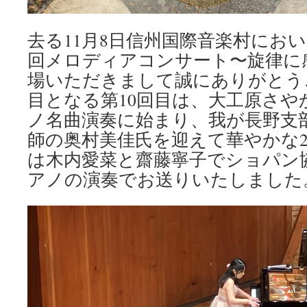
楽
図
書
去る11月8日信州国際音楽村におい
館
回メロディアコンサート〜旋律に
in
た
場いただきまして誠にありがとう
て
目となる第10回目は、大工原さや
し
な
ノ名曲演奏に始まり、我が長野支
は
師の奥村美佳氏を迎えて華やかな2
は木内愛菜と齋藤寧子でショパン協
アノの演奏でお送りいたしました