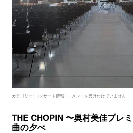
奥
カテゴリー:
コンサート情報
|
コメントを受け付けていません
村
美
佳
THE CHOPIN 〜奥村美佳プ
ウ
曲の夕べ
ッ
ド