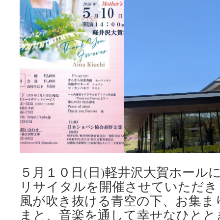
ネ
ッ
ト
と
ピ
ア
ノ
DUO
コ
ン
サ
ー
ト
は
５月１０日(日)軽井沢大賀ホール
リサイタルを開催させていただき
風が吹き抜ける青空の下、お集ま
まと、音楽を通して幸せなひとと