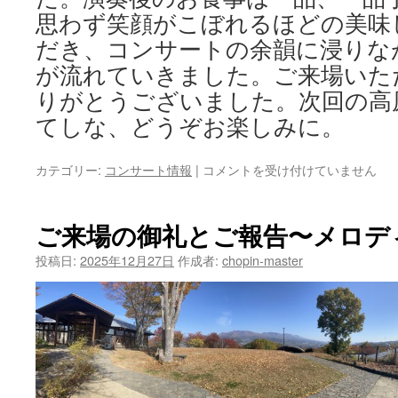
思わず笑顔がこぼれるほどの美味
だき、コンサートの余韻に浸りな
が流れていきました。ご来場いた
りがとうございました。次回の高原
てしな、どうぞお楽しみに。
ご
カテゴリー:
コンサート情報
|
コメントを受け付けていません
来
場
の
ご来場の御礼とご報告〜メロディア
御
礼〜
投稿日:
2025年12月27日
作成者:
chopin-master
第
2
回
高
原
の
音