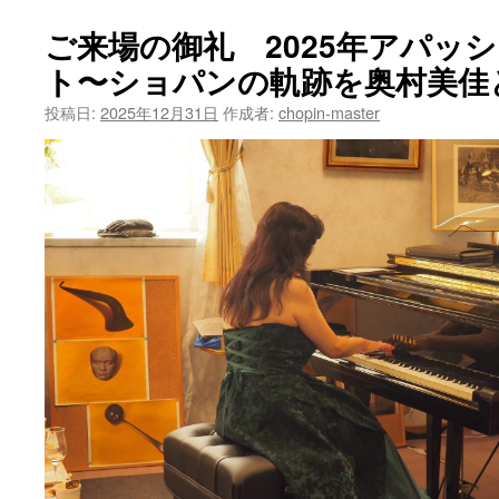
〜
奥
ご来場の御礼 2025年アパッ
村
ト〜ショパンの軌跡を奥村美佳
美
佳
投稿日:
2025年12月31日
作成者:
chopin-master
プ
レ
ミ
ア
ム
サ
ロ
ン〜
協
奏
曲
の
夕
べ
は