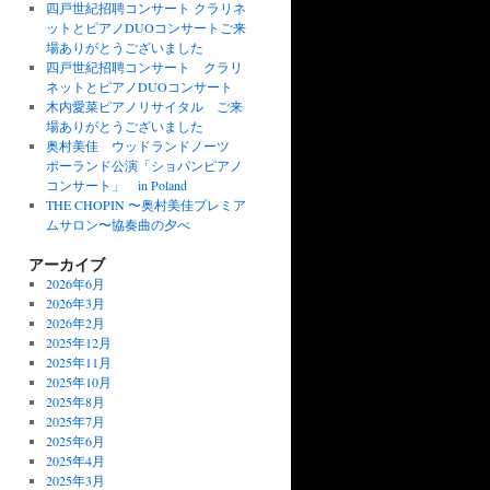
四戸世紀招聘コンサート クラリネ
ットとピアノDUOコンサートご来
場ありがとうございました
四戸世紀招聘コンサート クラリ
ネットとピアノDUOコンサート
木内愛菜ピアノリサイタル ご来
場ありがとうございました
奥村美佳 ウッドランドノーツ
ポーランド公演「ショパンピアノ
コンサート」 in Poland
THE CHOPIN 〜奥村美佳プレミア
ムサロン〜協奏曲の夕べ
アーカイブ
2026年6月
2026年3月
2026年2月
2025年12月
2025年11月
2025年10月
2025年8月
2025年7月
2025年6月
2025年4月
2025年3月