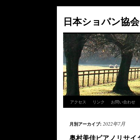
コ
ン
日本ショパン協会
テ
ン
ツ
へ
ス
キ
ッ
プ
アクセス
リンク
お問い合わせ
2022年7月
月別アーカイブ:
奥村美佳ピアノリサイ