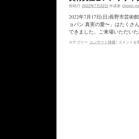
投稿日:
2022年7月22日
作成者:
chopin-ma
2022年7月17日(日)長野
ョパン 真実の愛〜」はたくさ
できました。ご来場いただいた
奥
カテゴリー:
コンサート情報
|
コメントを
村
美
佳
ピ
ア
ノ
リ
サ
イ
タ
ル
ご
来
場
あ
り
が