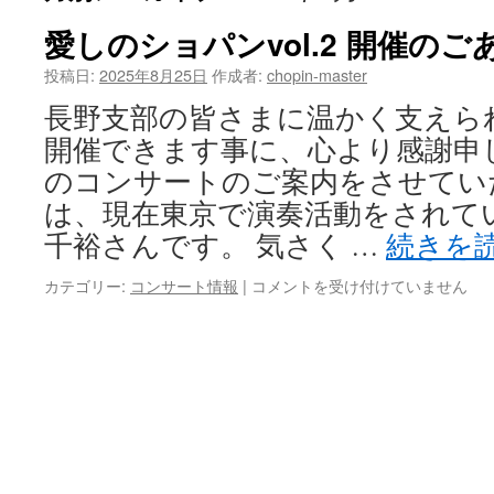
愛しのショパンvol.2 開催のご
投稿日:
2025年8月25日
作成者:
chopin-master
長野支部の皆さまに温かく支えら
開催できます事に、心より感謝申し上
のコンサートのご案内をさせてい
は、現在東京で演奏活動をされて
千裕さんです。 気さく …
続きを
愛
カテゴリー:
コンサート情報
|
コメントを受け付けていません
し
の
シ
ョ
パ
ン
vol.2
開
催