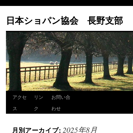
コ
ン
日本ショパン協会 長野支部
テ
ン
ツ
へ
ス
キ
ッ
プ
アクセ
リン
お問い合
ス
ク
わせ
2025年8月
月別アーカイブ: