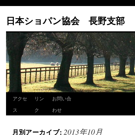
コ
ン
日本ショパン協会 長野支部
テ
ン
ツ
へ
ス
キ
ッ
プ
アクセ
リン
お問い合
ス
ク
わせ
2013年10月
月別アーカイブ: