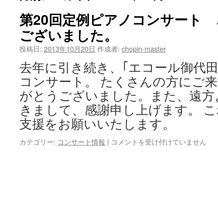
第20回定例ピアノコンサート
ございました。
投稿日:
2013年10月20日
作成者:
chopin-master
去年に引き続き、｢エコール御代田
コンサート。 たくさんの方にご
がとうございました。また、遠方
きまして、感謝申し上げます。 
支援をお願いいたします。
第
カテゴリー:
コンサート情報
|
コメントを受け付けていません
20
回
定
例
ピ
ア
ノ