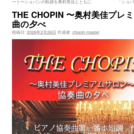
ート〜ショパンの軌跡を奥村美佳とともに
「ショパ
THE CHOPIN 〜奥村美佳プ
曲の夕べ
投稿日:
2026年2月26日
作成者:
chopin-master