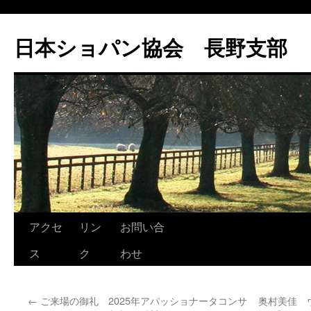
コ
ン
日本ショパン協会 長野支部
テ
ン
ツ
へ
ス
キ
ッ
プ
アクセ
リン
お問い合
ス
ク
わせ
←
ご来場の御礼 2025年アパッショナータコンサ
奥村美佳 