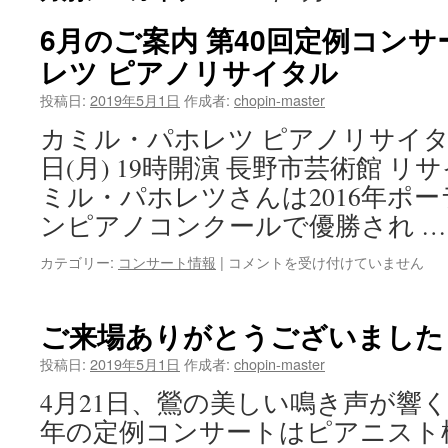
6月のご案内 第40回定例コンサ
レツ ピアノリサイタル
投稿日:
2019年5月1日
作成者:
chopin-master
カミル・パホレツ ピアノリサイタル開
日(月) 19時開演 長野市芸術館 
ミル・パホレツさんは2016年ポ
ンピアノコンクールで優勝され 
6
カテゴリー:
コンサート情報
|
コメントを受け付けていません
月
の
ご
ご来場ありがとうございました
案
内
投稿日:
2019年5月1日
作成者:
chopin-master
第
4月21日、鶯の美しい鳴き声が響
40
回
年の定例コンサートはピアニスト
定