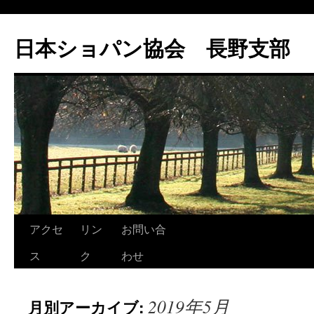
コ
ン
日本ショパン協会 長野支部
テ
ン
ツ
へ
ス
キ
ッ
プ
アクセ
リン
お問い合
ス
ク
わせ
2019年5月
月別アーカイブ: