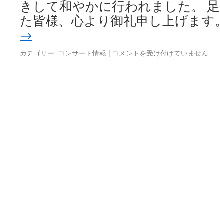
きして和やかに行われました。 
例
コ
た皆様、心より御礼申し上げま
ン
→
サ
ー
ご
カテゴリー:
コンサート情報
|
コメントを受け付けていません
ト
来
カ
場
ミ
あ
ル・
り
パ
が
ホ
と
レ
う
ツ
ご
ピ
ざ
ア
い
ノ
ま
リ
し
サ
た
イ
は
タ
ル
は