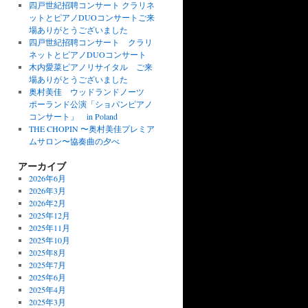
四戸世紀招聘コンサート クラリネ
ットとピアノDUOコンサートご来
場ありがとうございました
四戸世紀招聘コンサート クラリ
ネットとピアノDUOコンサート
木内愛菜ピアノリサイタル ご来
場ありがとうございました
奥村美佳 ウッドランドノーツ
ポーランド公演「ショパンピアノ
コンサート」 in Poland
THE CHOPIN 〜奥村美佳プレミア
ムサロン〜協奏曲の夕べ
アーカイブ
2026年6月
2026年3月
2026年2月
2025年12月
2025年11月
2025年10月
2025年8月
2025年7月
2025年6月
2025年4月
2025年3月