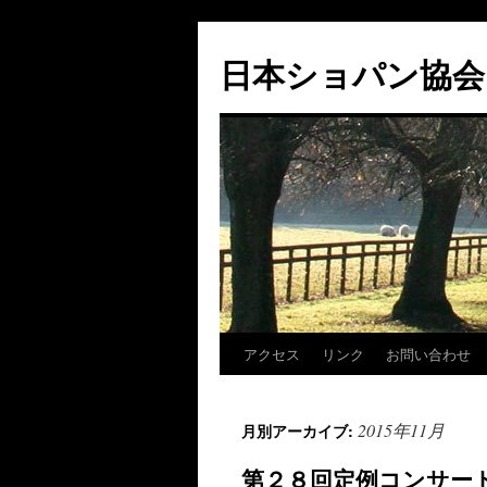
コ
ン
日本ショパン協会
テ
ン
ツ
へ
ス
キ
ッ
プ
アクセス
リンク
お問い合わせ
2015年11月
月別アーカイブ:
第２８回定例コンサー