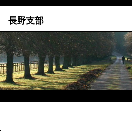
 長野支部
ト