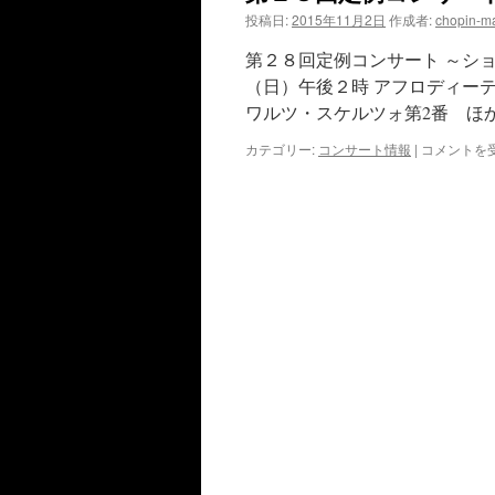
投稿日:
2015年11月2日
作成者:
chopin-ma
第２８回定例コンサート ～シ
（日）午後２時 アフロディーテの家
ワルツ・スケルツォ第2番 ほか 
第
カテゴリー:
コンサート情報
|
コメントを
２
８
回
定
例
コ
ン
サ
ー
ト
は