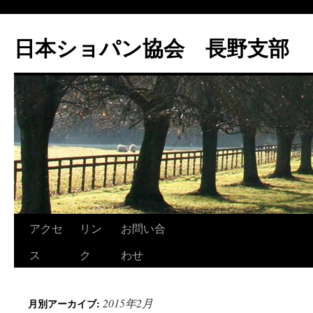
コ
ン
日本ショパン協会 長野支部
テ
ン
ツ
へ
ス
キ
ッ
プ
アクセ
リン
お問い合
ス
ク
わせ
2015年2月
月別アーカイブ: