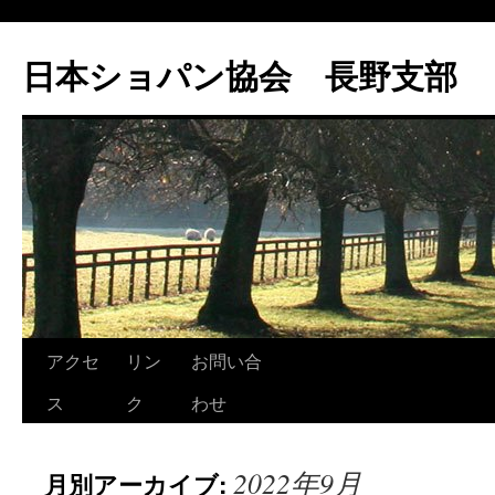
コ
ン
日本ショパン協会 長野支部
テ
ン
ツ
へ
ス
キ
ッ
プ
アクセ
リン
お問い合
ス
ク
わせ
2022年9月
月別アーカイブ: