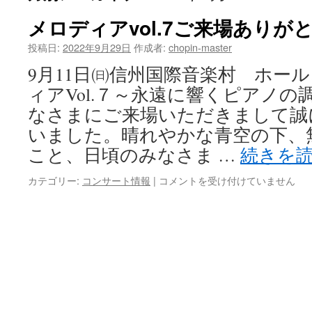
メロディアvol.7ご来場あり
投稿日:
2022年9月29日
作成者:
chopin-master
9月11日㈰信州国際音楽村 ホー
ィアVol.７～永遠に響くピアノの
なさまにご来場いただきまして誠
いました。晴れやかな青空の下、
こと、日頃のみなさま …
続きを
メ
カテゴリー:
コンサート情報
|
コメントを受け付けていません
ロ
デ
ィ
ア
vol.7
ご
来
場
あ