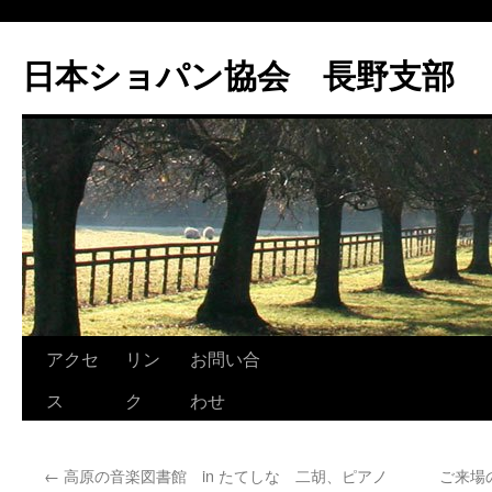
コ
ン
日本ショパン協会 長野支部
テ
ン
ツ
へ
ス
キ
ッ
プ
アクセ
リン
お問い合
ス
ク
わせ
←
高原の音楽図書館 in たてしな 二胡、ピアノ
ご来場