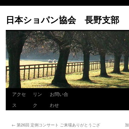
コ
ン
日本ショパン協会 長野支部
テ
ン
ツ
へ
ス
キ
ッ
プ
アクセ
リン
お問い合
ス
ク
わせ
←
第26回 定例コンサート ご来場ありがとうござ
加