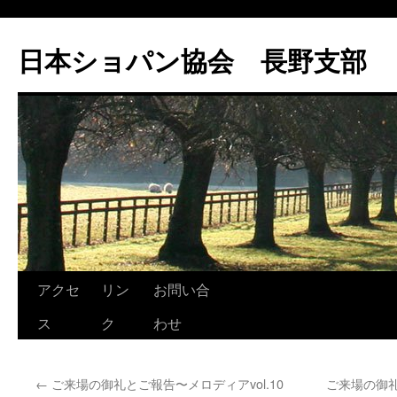
コ
ン
日本ショパン協会 長野支部
テ
ン
ツ
へ
ス
キ
ッ
プ
アクセ
リン
お問い合
ス
ク
わせ
←
ご来場の御礼とご報告〜メロディアvol.10
ご来場の御礼