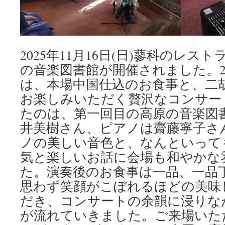
2025年11月16日(日)蓼科のレ
の音楽図書館が開催されました。
は、本場中国仕込のお食事と、二
お楽しみいただく贅沢なコンサー
たのは、第一回目の高原の音楽図
井美樹さん、ピアノは齋藤寧子さ
ノの美しい音色と、なんといって
気と楽しいお話に会場も和やかな
た。演奏後のお食事は一品、一品
思わず笑顔がこぼれるほどの美味
だき、コンサートの余韻に浸りな
が流れていきました。ご来場いた